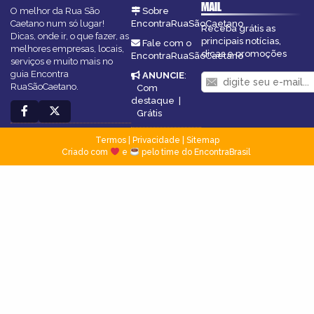
MAIL
O melhor da Rua São
Sobre
Caetano num só lugar!
EncontraRuaSãoCaetano
Receba grátis as
Dicas, onde ir, o que fazer, as
principais notícias,
Fale com o
melhores empresas, locais,
dicas e promoções
EncontraRuaSãoCaetano
serviços e muito mais no
guia Encontra
ANUNCIE
:
RuaSãoCaetano.
Com
destaque
|
Grátis
Termos
|
Privacidade
|
Sitemap
Criado com
e
pelo time do EncontraBrasil