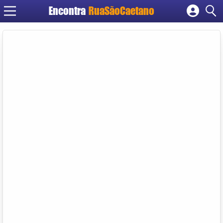
Encontra
RuaSãoCaetano
Cadastrar empresa
Fazer login
Criar conta