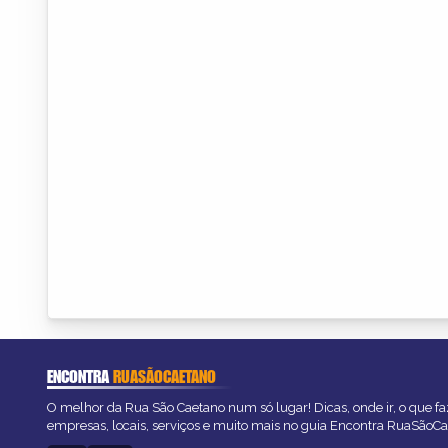
ENCONTRA
RUASÃOCAETANO
O melhor da Rua São Caetano num só lugar! Dicas, onde ir, o que fa
empresas, locais, serviços e muito mais no guia Encontra RuaSãoCa