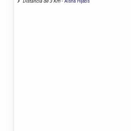
Distância de 3 Km
-
Aisha Hijabs