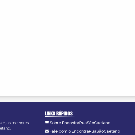
LINKS RÁPIDOS
zer, as melhores
Sobre EncontraRuaSãoCaetano
etano.
Fale com o EncontraRuaSãoCaetano