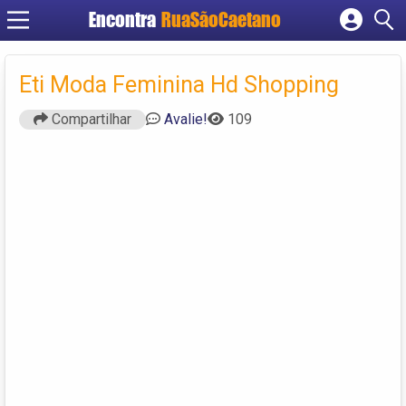
Encontra
RuaSãoCaetano
Cadastrar empresa
Fazer login
Eti Moda Feminina Hd Shopping
Criar conta
Compartilhar
Avalie!
109