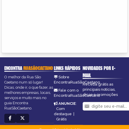
ENCONTRA
RUASÃOCAETANO
LINKS RÁPIDOS
NOVIDADES POR E-
MAIL
O melhor da Rua São
Sobre
Caetano num só lugar!
EncontraRuaSãoCaetano
Receba grátis as
Dicas, onde ir, o que fazer, as
principais notícias,
Fale com o
melhores empresas, locais,
dicas e promoções
EncontraRuaSãoCaetano
serviços e muito mais no
guia Encontra
ANUNCIE
:
RuaSãoCaetano.
Com
destaque
|
Grátis