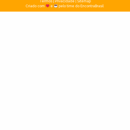
Termos
|
Privacidade
|
Sitemap
Criado com
e
pelo time do EncontraBrasil