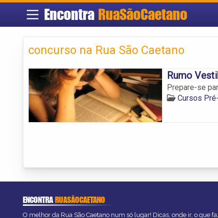
Encontra
RuaSãoCaetano
concurso na Rua São Caetano
Rumo Vesti
Prepare-se par
Cursos Pré-
ENCONTRA
RUASÃOCAETANO
O melhor da Rua São Caetano num só lugar! Dicas, onde ir, o que fa