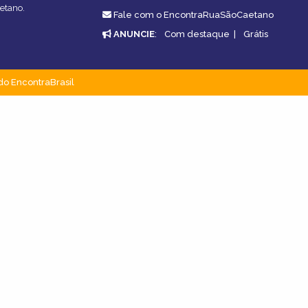
etano.
Fale com o EncontraRuaSãoCaetano
ANUNCIE
:
Com destaque
|
Grátis
do EncontraBrasil