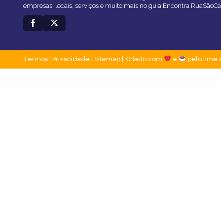
empresas, locais, serviços e muito mais no guia Encontra RuaSãoCa
Termos
|
Privacidade
|
Sitemap
Criado com
e
pelo time 