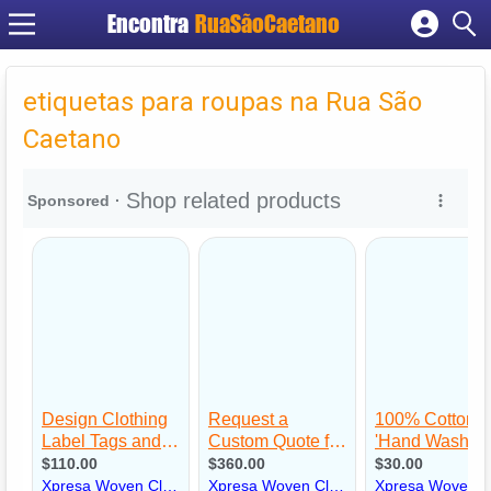
Encontra
RuaSãoCaetano
Cadastrar empresa
Fazer login
etiquetas para roupas na Rua São
Criar conta
Caetano