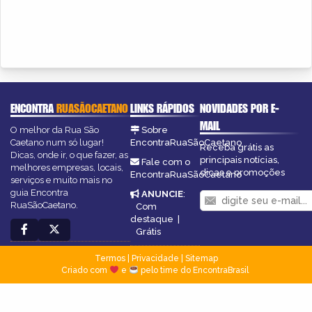
ENCONTRA
RUASÃOCAETANO
LINKS RÁPIDOS
NOVIDADES POR E-
MAIL
O melhor da Rua São
Sobre
Caetano num só lugar!
EncontraRuaSãoCaetano
Receba grátis as
Dicas, onde ir, o que fazer, as
principais notícias,
Fale com o
melhores empresas, locais,
dicas e promoções
EncontraRuaSãoCaetano
serviços e muito mais no
guia Encontra
ANUNCIE
:
RuaSãoCaetano.
Com
destaque
|
Grátis
Termos
|
Privacidade
|
Sitemap
Criado com
e
pelo time do EncontraBrasil