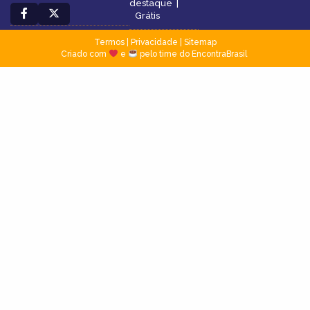
destaque
|
Grátis
Termos
|
Privacidade
|
Sitemap
Criado com
e
pelo time do EncontraBrasil