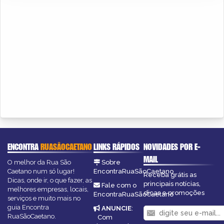
ENCONTRA
RUASÃOCAETANO
LINKS RÁPIDOS
NOVIDADES POR E-
MAIL
O melhor da Rua São
Sobre
Caetano num só lugar!
EncontraRuaSãoCaetano
Receba grátis as
Dicas, onde ir, o que fazer, as
principais notícias,
Fale com o
melhores empresas, locais,
dicas e promoções
EncontraRuaSãoCaetano
serviços e muito mais no
guia Encontra
ANUNCIE
:
RuaSãoCaetano.
Com