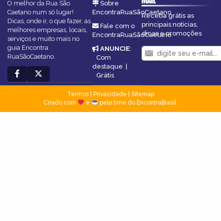
MAIL
O melhor da Rua São
Sobre
Caetano num só lugar!
EncontraRuaSãoCaetano
Receba grátis as
Dicas, onde ir, o que fazer, as
principais notícias,
Fale com o
melhores empresas, locais,
dicas e promoções
EncontraRuaSãoCaetano
serviços e muito mais no
guia Encontra
ANUNCIE
:
RuaSãoCaetano.
Com
destaque
|
Grátis
Termos
|
Privacidade
|
Sitemap
Criado com
e
pelo time do EncontraBrasil