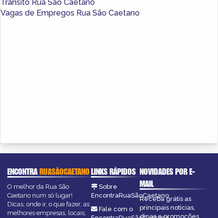
Trânsito Rua São Caetano
Vagas de Empregos Rua São Caetano
ENCONTRA
RUASÃOCAETANO
LINKS RÁPIDOS
NOVIDADES POR E-
MAIL
O melhor da Rua São
Sobre
Caetano num só lugar!
EncontraRuaSãoCaetano
Receba grátis as
Dicas, onde ir, o que fazer, as
principais notícias,
Fale com o
melhores empresas, locais,
dicas e promoções
EncontraRuaSãoCaetano