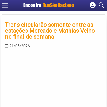
Encontra
RuaSãoCaetano
Cadastrar empresa
Fazer login
Trens circularão somente entre as
Criar conta
estações Mercado e Mathias Velho
no final de semana
21/05/2026