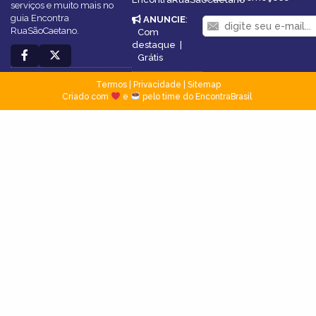
serviços e muito mais no
guia Encontra
ANUNCIE
:
RuaSãoCaetano.
Com
destaque
|
Grátis
Termos
|
Privacidade
|
Sitemap
Criado com
e
pelo time do EncontraBrasil