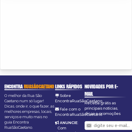
ENCONTRA
RUASÃOCAETANO
LINKS RÁPIDOS
NOVIDADES POR E-
MAIL
O melhor da Rua São
Sobre
Caetano num só lugar!
EncontraRuaSãoCaetano
Receba grátis as
Dicas, onde ir, o que fazer, as
principais notícias,
Fale com o
melhores empresas, locais,
dicas e promoções
EncontraRuaSãoCaetano
serviços e muito mais no
guia Encontra
ANUNCIE
:
RuaSãoCaetano.
Com