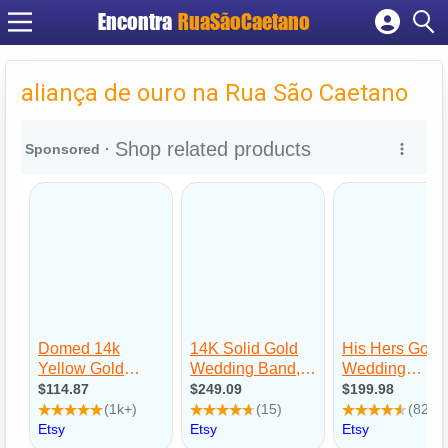
Encontra
RuaSãoCaetano
Cadastrar empresa
Fazer login
aliança de ouro na Rua São Caetano
Criar conta