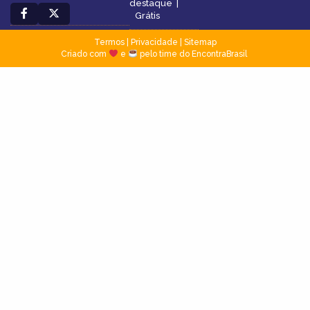
destaque
|
Grátis
Termos
|
Privacidade
|
Sitemap
Criado com
e
pelo time do EncontraBrasil