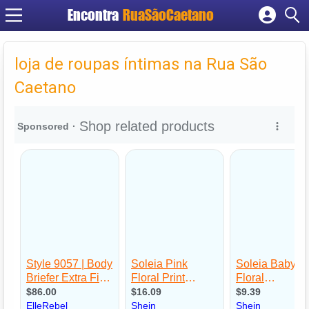
Encontra
RuaSãoCaetano
Cadastrar empresa
Fazer login
loja de roupas íntimas na Rua São
Criar conta
Caetano