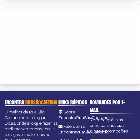
ENCONTRA
RUASÃOCAETANO
LINKS RÁPIDOS
NOVIDADES POR E-
MAIL
O melhor da Rua São
Sobre
Caetano num só lugar!
EncontraRuaSãoCaetano
Receba grátis as
Dicas, onde ir, o que fazer, as
principais notícias,
Fale com o
melhores empresas, locais,
dicas e promoções
EncontraRuaSãoCaetano
serviços e muito mais no