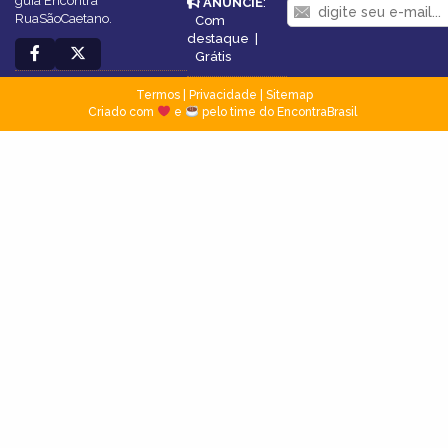
guia Encontra
ANUNCIE
:
RuaSãoCaetano.
Com
destaque
|
Grátis
Termos
|
Privacidade
|
Sitemap
Criado com
e
pelo time do EncontraBrasil