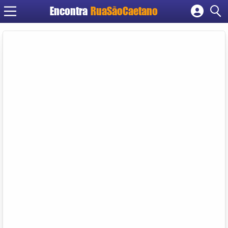
Encontra
RuaSãoCaetano
Cadastrar empresa
Fazer login
Criar conta