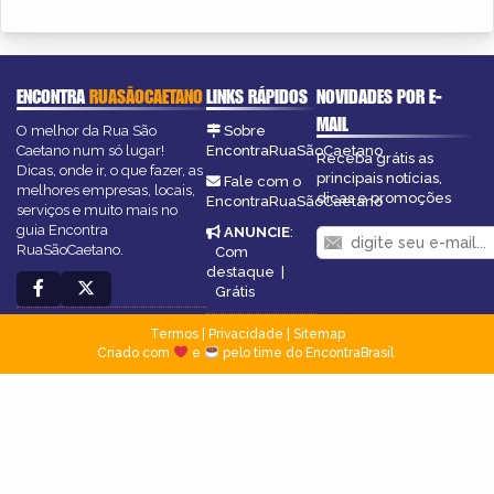
ENCONTRA
RUASÃOCAETANO
LINKS RÁPIDOS
NOVIDADES POR E-
MAIL
O melhor da Rua São
Sobre
Caetano num só lugar!
EncontraRuaSãoCaetano
Receba grátis as
Dicas, onde ir, o que fazer, as
principais notícias,
Fale com o
melhores empresas, locais,
dicas e promoções
EncontraRuaSãoCaetano
serviços e muito mais no
guia Encontra
ANUNCIE
:
RuaSãoCaetano.
Com
destaque
|
Grátis
Termos
|
Privacidade
|
Sitemap
Criado com
e
pelo time do EncontraBrasil