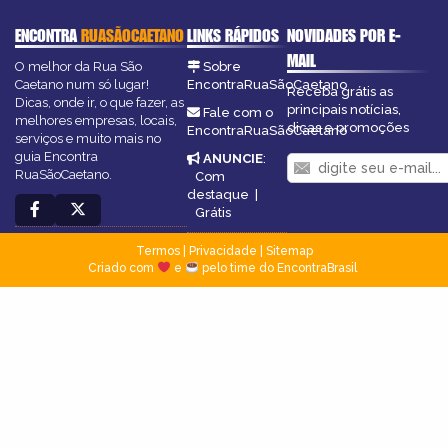
ENCONTRA
RUASÃOCAETANO
LINKS RÁPIDOS
NOVIDADES POR E-
MAIL
O melhor da Rua São
Sobre
Caetano num só lugar!
EncontraRuaSãoCaetano
Receba grátis as
Dicas, onde ir, o que fazer, as
principais notícias,
Fale com o
melhores empresas, locais,
dicas e promoções
EncontraRuaSãoCaetano
serviços e muito mais no
guia Encontra
ANUNCIE
:
RuaSãoCaetano.
Com
destaque
|
Grátis
Termos
|
Privacidade
|
Sitemap
Criado com
e
pelo time do EncontraBrasil