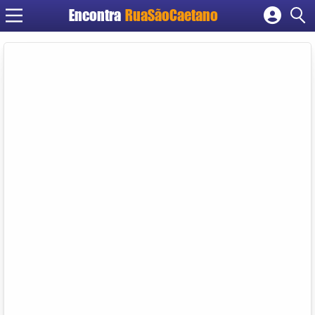
Encontra
RuaSãoCaetano
Cadastrar empresa
Fazer login
Criar conta