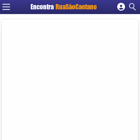
Encontra
RuaSãoCaetano
Cadastrar empresa
Fazer login
Criar conta