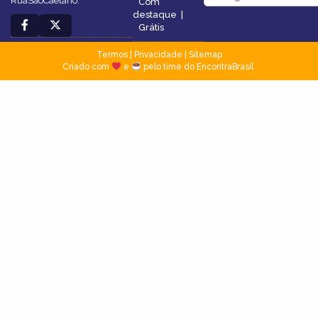
RuaSãoCaetano.
Com
destaque
|
Grátis
Termos
|
Privacidade
|
Sitemap
Criado com
e
pelo time do EncontraBrasil