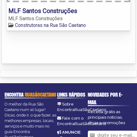
MLF Santos Construções
MLF Santos Construções
Construtoras na Rua São Caetano
ENCONTRA
RUASÃOCAETANO
LINKS RÁPIDOS
NOVIDADES POR E-
MAIL
O melhor da Rua São
Sobre
Caetano num só lugar!
EncontraRuaSãoCaetano
Receba grátis as
Dicas, onde ir, o que fazer, as
principais notícias,
Fale com o
melhores empresas, locais,
dicas e promoções
EncontraRuaSãoCaetano
serviços e muito mais no
guia Encontra
ANUNCIE
: