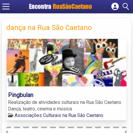
Encontra
RuaSãoCaetano
Cadastrar empresa
Fazer login
dança na Rua São Caetano
Criar conta
Pingbulan
Realização de atividades culturais na Rua São Caetano.
Dança, teatro, cinema e música.
Associações Culturais na Rua São Caetano