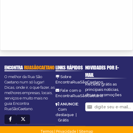
ENCONTRA
RUASÃOCAETANO
LINKS RÁPIDOS
NOVIDADES POR E-
MAIL
O melhor da Rua São
Sobre
Caetano num só lugar!
EncontraRuaSãoCaetano
Receba grátis as
Dicas, onde ir, o que fazer, as
principais notícias,
Fale com o
melhores empresas, locais,
dicas e promoções
EncontraRuaSãoCaetano
serviços e muito mais no
guia Encontra
ANUNCIE
:
RuaSãoCaetano.
Com
destaque
|
Grátis
Termos
|
Privacidade
|
Sitemap