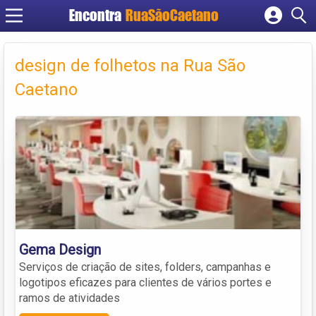
Encontra
RuaSãoCaetano
Cadastrar empresa
Fazer login
design de folhetos na Rua São
Criar conta
Caetano
Gema Design
Serviços de criação de sites, folders, campanhas e
logotipos eficazes para clientes de vários portes e
ramos de atividades