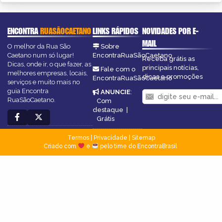
ENCONTRA
RUASÃOCAETANO
LINKS RÁPIDOS
NOVIDADES POR E-
MAIL
O melhor da Rua São
Sobre
Caetano num só lugar!
EncontraRuaSãoCaetano
Receba grátis as
Dicas, onde ir, o que fazer, as
principais notícias,
Fale com o
melhores empresas, locais,
dicas e promoções
EncontraRuaSãoCaetano
serviços e muito mais no
guia Encontra
ANUNCIE
:
RuaSãoCaetano.
Com
destaque
|
Grátis
Termos
|
Privacidade
|
Sitemap
Criado com
e
pelo time do EncontraBrasil