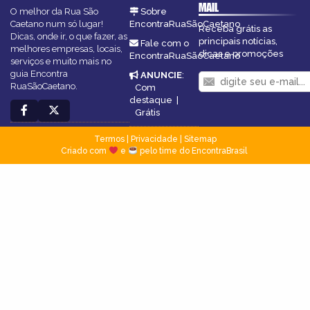
MAIL
O melhor da Rua São
Sobre
Caetano num só lugar!
EncontraRuaSãoCaetano
Receba grátis as
Dicas, onde ir, o que fazer, as
principais notícias,
Fale com o
melhores empresas, locais,
dicas e promoções
EncontraRuaSãoCaetano
serviços e muito mais no
guia Encontra
ANUNCIE
:
RuaSãoCaetano.
Com
destaque
|
Grátis
Termos
|
Privacidade
|
Sitemap
Criado com
e
pelo time do EncontraBrasil