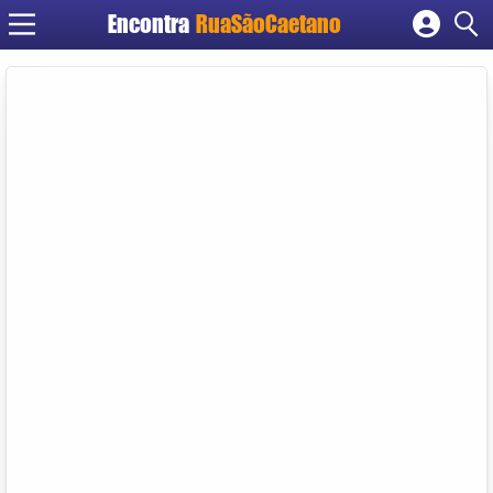
Encontra
RuaSãoCaetano
Cadastrar empresa
Fazer login
Criar conta