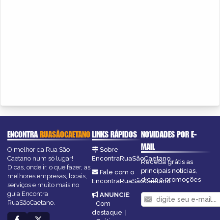
ENCONTRA
RUASÃOCAETANO
LINKS RÁPIDOS
NOVIDADES POR E-
MAIL
O melhor da Rua São
Sobre
Caetano num só lugar!
EncontraRuaSãoCaetano
Receba grátis as
Dicas, onde ir, o que fazer, as
principais notícias,
Fale com o
melhores empresas, locais,
dicas e promoções
EncontraRuaSãoCaetano
serviços e muito mais no
guia Encontra
ANUNCIE
:
RuaSãoCaetano.
Com
destaque
|