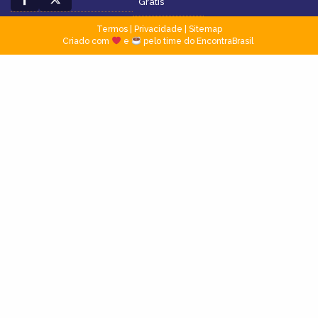
Grátis
Termos
|
Privacidade
|
Sitemap
Criado com
e
pelo time do EncontraBrasil