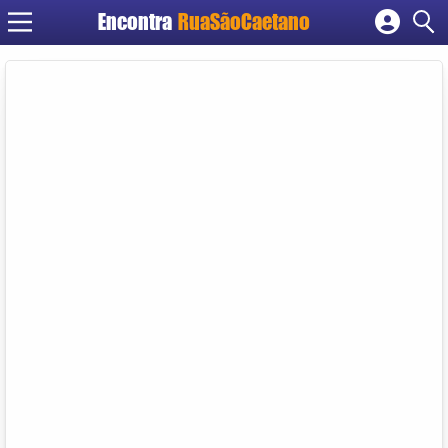
Encontra
RuaSãoCaetano
Cadastrar empresa
Fazer login
Criar conta