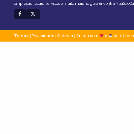
empresas, locais, serviços e muito mais no guia Encontra RuaSãoCa
Termos
|
Privacidade
|
Sitemap
Criado com
e
pelo time 