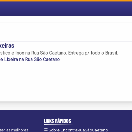
xeiras
stico e Inox na Rua São Caetano. Entrega p/ todo o Brasil.
 Lixeira na Rua São Caetano
LINKS RÁPIDOS
zer, as melhores
Sobre EncontraRuaSãoCaetano