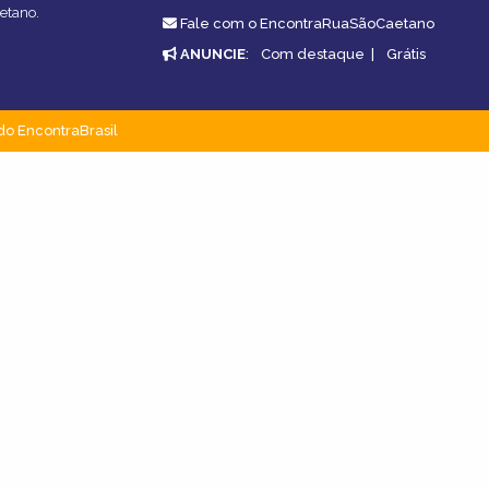
etano.
Fale com o EncontraRuaSãoCaetano
ANUNCIE
:
Com destaque
|
Grátis
do EncontraBrasil