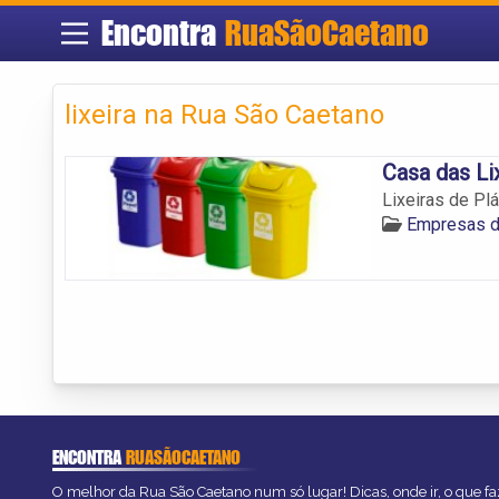
Encontra
RuaSãoCaetano
lixeira na Rua São Caetano
Casa das Li
Lixeiras de Plá
Empresas de
ENCONTRA
RUASÃOCAETANO
O melhor da Rua São Caetano num só lugar! Dicas, onde ir, o que fa