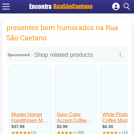
Encontra
RuaSãoCaetano
Cadastrar empresa
Fazer login
presentes bem humorados na Rua
Criar conta
São Caetano