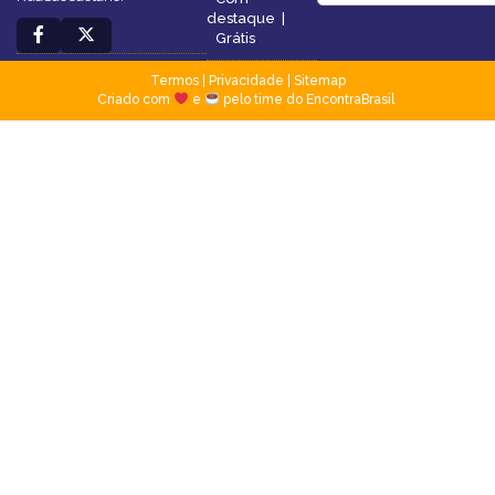
destaque
|
Grátis
Termos
|
Privacidade
|
Sitemap
Criado com
e
pelo time do EncontraBrasil