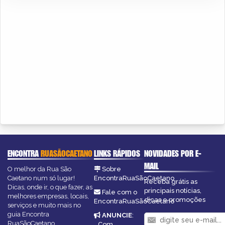
ENCONTRA
RUASÃOCAETANO
LINKS RÁPIDOS
NOVIDADES POR E-
MAIL
O melhor da Rua São
Sobre
Caetano num só lugar!
EncontraRuaSãoCaetano
Receba grátis as
Dicas, onde ir, o que fazer, as
principais notícias,
Fale com o
melhores empresas, locais,
dicas e promoções
EncontraRuaSãoCaetano
serviços e muito mais no
guia Encontra
ANUNCIE
:
RuaSãoCaetano.
Com