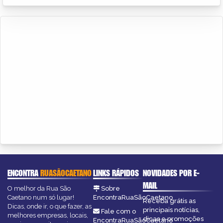
ENCONTRA
RUASÃOCAETANO
LINKS RÁPIDOS
NOVIDADES POR E-
MAIL
O melhor da Rua São
Sobre
Caetano num só lugar!
EncontraRuaSãoCaetano
Receba grátis as
Dicas, onde ir, o que fazer, as
principais notícias,
Fale com o
melhores empresas, locais,
dicas e promoções
EncontraRuaSãoCaetano