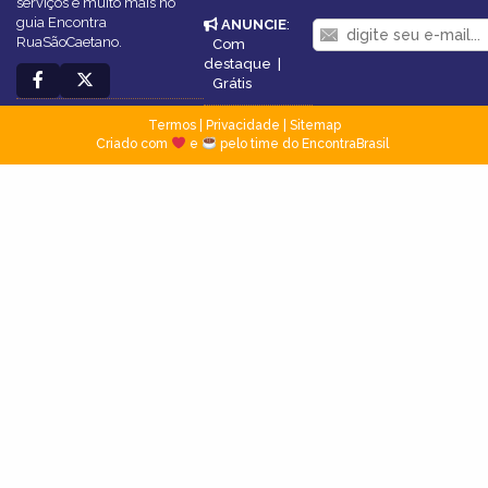
serviços e muito mais no
guia Encontra
ANUNCIE
:
RuaSãoCaetano.
Com
destaque
|
Grátis
Termos
|
Privacidade
|
Sitemap
Criado com
e
pelo time do EncontraBrasil