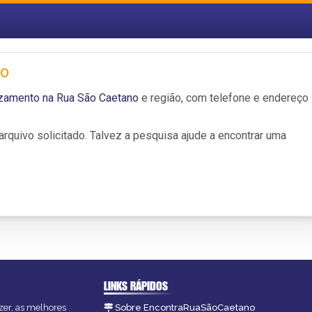
no
zamento na Rua São Caetano
e região, com telefone e endereço
rquivo solicitado. Talvez a pesquisa ajude a encontrar uma
LINKS RÁPIDOS
zer, as melhores
Sobre EncontraRuaSãoCaetano