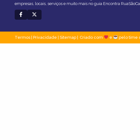
empresas, locais, serviços e muito mais no guia Encontra RuaSãoCa
Termos
|
Privacidade
|
Sitemap
Criado com
e
pelo time 