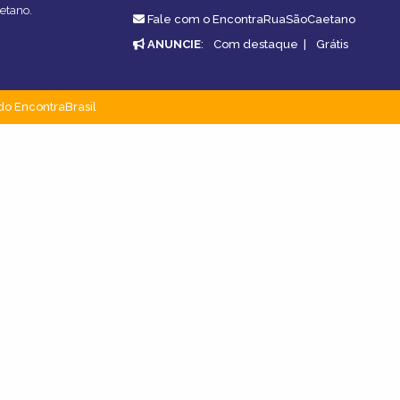
etano.
Fale com o EncontraRuaSãoCaetano
ANUNCIE
:
Com destaque
|
Grátis
do EncontraBrasil