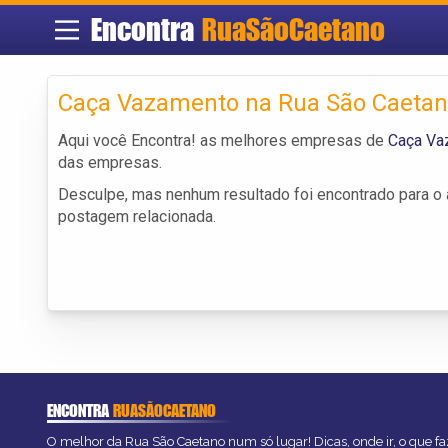
Encontra
RuaSãoCaetano
Caça Vazamento na Rua São Caeta
Aqui você Encontra! as melhores empresas de
Caça Va
das empresas.
Desculpe, mas nenhum resultado foi encontrado para o a
postagem relacionada.
ENCONTRA
RUASÃOCAETANO
O melhor da Rua São Caetano num só lugar! Dicas, onde ir, o que fa