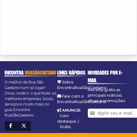
ENCONTRA
RUASÃOCAETANO
LINKS RÁPIDOS
NOVIDADES POR E-
MAIL
O melhor da Rua São
Sobre
Caetano num só lugar!
EncontraRuaSãoCaetano
Receba grátis as
Dicas, onde ir, o que fazer, as
principais notícias,
Fale com o
melhores empresas, locais,
dicas e promoções
EncontraRuaSãoCaetano
serviços e muito mais no
guia Encontra
ANUNCIE
:
RuaSãoCaetano.
Com
destaque
|
Grátis