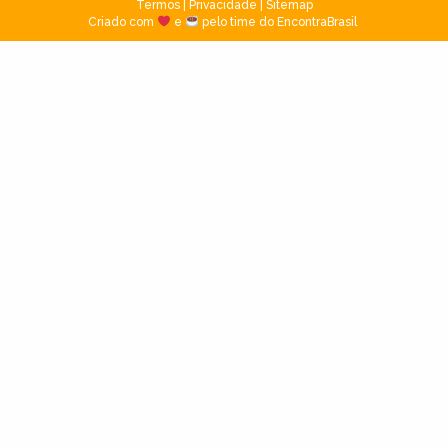
Termos
|
Privacidade
|
Sitemap
Criado com
e
pelo time do EncontraBrasil