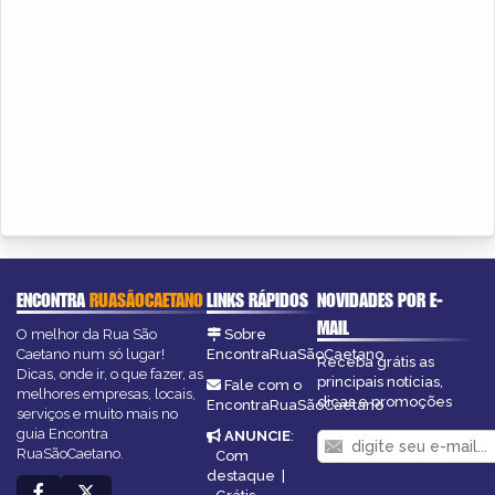
ENCONTRA
RUASÃOCAETANO
LINKS RÁPIDOS
NOVIDADES POR E-
MAIL
O melhor da Rua São
Sobre
Caetano num só lugar!
EncontraRuaSãoCaetano
Receba grátis as
Dicas, onde ir, o que fazer, as
principais notícias,
Fale com o
melhores empresas, locais,
dicas e promoções
EncontraRuaSãoCaetano
serviços e muito mais no
guia Encontra
ANUNCIE
:
RuaSãoCaetano.
Com
destaque
|