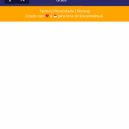
Grátis
Termos
|
Privacidade
|
Sitemap
Criado com
e
pelo time do EncontraBrasil