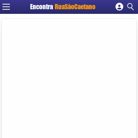
Encontra
RuaSãoCaetano
Cadastrar empresa
Fazer login
Criar conta