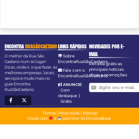
ENCONTRA
RUASÃOCAETANO
LINKS RÁPIDOS
NOVIDADES POR E-
MAIL
O melhor da Rua São
Sobre
Caetano num só lugar!
EncontraRuaSãoCaetano
Receba grátis as
Dicas, onde ir, o que fazer, as
principais notícias,
Fale com o
melhores empresas, locais,
dicas e promoções
EncontraRuaSãoCaetano
serviços e muito mais no
guia Encontra
ANUNCIE
:
RuaSãoCaetano.
Com
destaque
|
Grátis
Termos
|
Privacidade
|
Sitemap
Criado com
e
pelo time do EncontraBrasil