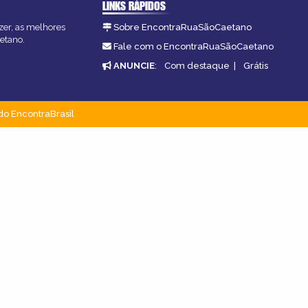
LINKS RÁPIDOS
zer, as melhores
Sobre EncontraRuaSãoCaetano
etano.
Fale com o EncontraRuaSãoCaetano
ANUNCIE
:
Com destaque
|
Grátis
do EncontraBrasil