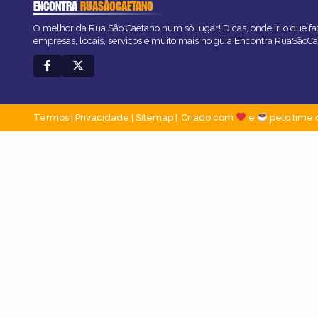
ENCONTRA
RUASÃOCAETANO
O melhor da Rua São Caetano num só lugar! Dicas, onde ir, o que fa
empresas, locais, serviços e muito mais no guia Encontra RuaSãoCa
Termos
|
Privacidade
|
Sitemap
Criado com
e
pelo time 