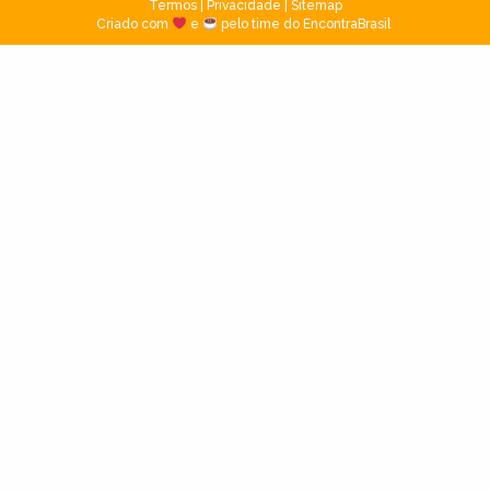
Termos
|
Privacidade
|
Sitemap
Criado com
e
pelo time do EncontraBrasil