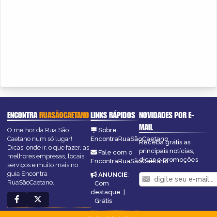
ENCONTRA
RUASÃOCAETANO
LINKS RÁPIDOS
NOVIDADES POR E-
MAIL
O melhor da Rua São
Sobre
Caetano num só lugar!
EncontraRuaSãoCaetano
Receba grátis as
Dicas, onde ir, o que fazer, as
principais notícias,
Fale com o
melhores empresas, locais,
dicas e promoções
EncontraRuaSãoCaetano
serviços e muito mais no
guia Encontra
ANUNCIE
:
RuaSãoCaetano.
Com
destaque
|
Grátis