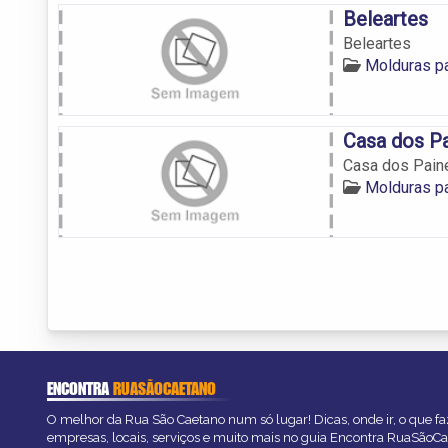
Beleartes
Beleartes
Molduras pa
Casa dos Pa
Casa dos Pain
Molduras pa
ENCONTRA
RUASÃOCAETANO
O melhor da Rua São Caetano num só lugar! Dicas, onde ir, o que fa
empresas, locais, serviços e muito mais no guia Encontra RuaSãoCa