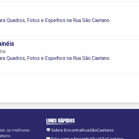
ra Quadros, Fotos e Espelhos na Rua São Caetano
inéis
éis
ra Quadros, Fotos e Espelhos na Rua São Caetano
LINKS RÁPIDOS
zer, as melhores
Sobre EncontraRuaSãoCaetano
etano.
Fale com o EncontraRuaSãoCaetano