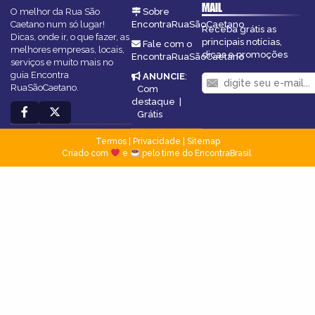
MAIL
O melhor da Rua São
Sobre
Caetano num só lugar!
EncontraRuaSãoCaetano
Receba grátis as
Dicas, onde ir, o que fazer, as
principais notícias,
Fale com o
melhores empresas, locais,
dicas e promoções
EncontraRuaSãoCaetano
serviços e muito mais no
guia Encontra
ANUNCIE
:
RuaSãoCaetano.
Com
destaque
|
Grátis
Termos
|
Privacidade
|
Sitemap
Criado com
e
pelo time do EncontraBrasil