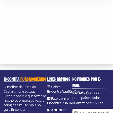
ENCONTRA
RUASÃOCAETANO
LINKS RÁPIDOS
NOVIDADES POR E-
MAIL
O melhor da Rua São
Sobre
Caetano num só lugar!
EncontraRuaSãoCaetano
Receba grátis as
Dicas, onde ir, o que fazer, as
principais notícias,
Fale com o
melhores empresas, locais,
dicas e promoções
EncontraRuaSãoCaetano
serviços e muito mais no
guia Encontra
ANUNCIE
: