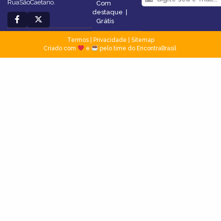
RuaSãoCaetano.
Com
destaque
|
Grátis
Termos
|
Privacidade
|
Sitemap
Criado com
e
pelo time do EncontraBrasil