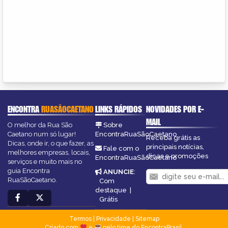
ENCONTRA
RUASÃOCAETANO
LINKS RÁPIDOS
NOVIDADES POR E-
MAIL
O melhor da Rua São
Sobre
Caetano num só lugar!
EncontraRuaSãoCaetano
Receba grátis as
Dicas, onde ir, o que fazer, as
principais notícias,
Fale com o
melhores empresas, locais,
dicas e promoções
EncontraRuaSãoCaetano
serviços e muito mais no
guia Encontra
ANUNCIE
:
RuaSãoCaetano.
Com
destaque
|
Grátis
Termos
|
Privacidade
|
Sitemap
Criado com
e
pelo time do EncontraBrasil