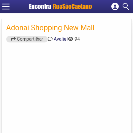
Encontra
RuaSãoCaetano
Cadastrar empresa
Fazer login
Adonai Shopping New Mall
Criar conta
Compartilhar
Avalie!
94