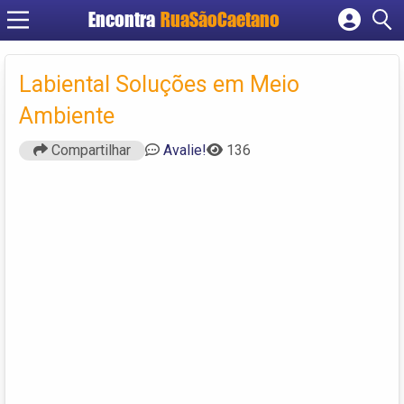
Encontra
RuaSãoCaetano
Cadastrar empresa
Fazer login
Labiental Soluções em Meio
Criar conta
Ambiente
Compartilhar
Avalie!
136