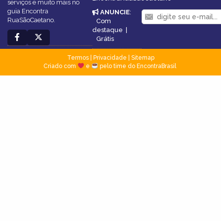
serviços e muito mais no
guia Encontra
ANUNCIE
:
RuaSãoCaetano.
Com
destaque
|
Grátis
Termos
|
Privacidade
|
Sitemap
Criado com
e
pelo time do EncontraBrasil