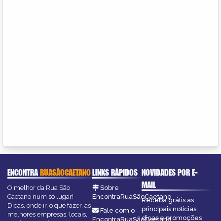
ENCONTRA
RUASÃOCAETANO
LINKS RÁPIDOS
NOVIDADES POR E-
MAIL
O melhor da Rua São
Sobre
Caetano num só lugar!
EncontraRuaSãoCaetano
Receba grátis as
Dicas, onde ir, o que fazer, as
principais notícias,
Fale com o
melhores empresas, locais,
dicas e promoções
EncontraRuaSãoCaetano