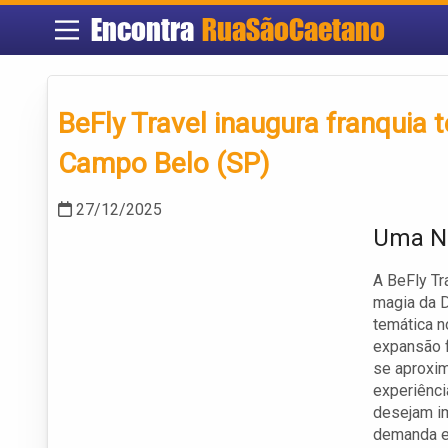
Encontra
RuaSãoCaetano
BeFly Travel inaugura franquia 
Campo Belo (SP)
27/12/2025
Uma No
A BeFly Tr
magia da D
temática 
expansão 
se aproxi
experiênci
desejam im
demanda e