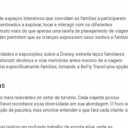
 de espaços interativos que convidam as famílias a participarem
entivados a explorar, tocar e interagir com os diferentes
go muito mais do que apenas uma tarefa de planejamento de viage
bém permitem que as crianças expressem seus sonhos e fantas
dades e exposições sobre a Disney, estreita laços familiares.
 discutir destinos e criar memórias antes mesmo de a viagem
rai especificamente famílias, tornando a BeFly Travel uma opção
as
 mais relevantes no setor de turismo. Cada viajante possui
y Travel reconhece essa diversidade em sua abordagem. O foco 
ação de pacotes, mas envolve entender o que fará cada cliente s
vel realiza um profundo trabalho de escuta ativa, onde as