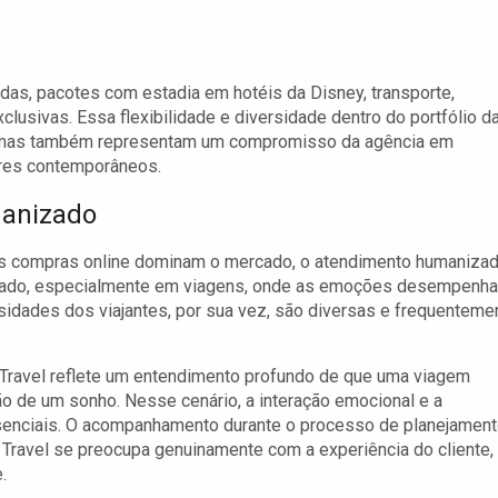
as, pacotes com estadia em hotéis da Disney, transporte,
lusivas. Essa flexibilidade e diversidade dentro do portfólio d
, mas também representam um compromisso da agência em
res contemporâneos.
manizado
 as compras online dominam o mercado, o atendimento humaniza
timado, especialmente em viagens, onde as emoções desempenh
ssidades dos viajantes, por sua vez, são diversas e frequenteme
Travel reflete um entendimento profundo de que uma viagem
ão de um sonho. Nesse cenário, a interação emocional e a
senciais. O acompanhamento durante o processo de planejamen
 Travel se preocupa genuinamente com a experiência do cliente,
.