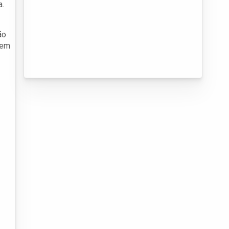
a.
ão
gem