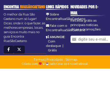
ENCONTRA
RUASÃOCAETANO
LINKS RÁPIDOS
NOVIDADES POR E-
MAIL
O melhor da Rua São
Sobre
Caetano num só lugar!
EncontraRuaSãoCaetano
Receba grátis as
Dicas, onde ir, o que fazer, as
principais notícias,
Fale com o
melhores empresas, locais,
dicas e promoções
EncontraRuaSãoCaetano
serviços e muito mais no
guia Encontra
ANUNCIE
:
RuaSãoCaetano.
Com
destaque
|
Grátis
Termos
|
Privacidade
|
Sitemap
Criado com
e
pelo time do EncontraBrasil