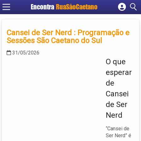
Encontra
RuaSãoCaetano
Cadastrar empresa
Fazer login
Cansei de Ser Nerd : Programação e
Criar conta
Sessões São Caetano do Sul
31/05/2026
O que
esperar
de
Cansei
de Ser
Nerd
“Cansei de
Ser Nerd” é