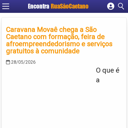
Encontra
RuaSãoCaetano
Cadastrar empresa
Fazer login
Caravana Movaê chega a São
Criar conta
Caetano com formação, feira de
afroempreendedorismo e serviços
gratuitos à comunidade
28/05/2026
O que é
a