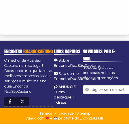
ENCONTRA
RUASÃOCAETANO
LINKS RÁPIDOS
NOVIDADES POR E-
MAIL
O melhor da Rua São
Sobre
Caetano num só lugar!
EncontraRuaSãoCaetano
Receba grátis as
Dicas, onde ir, o que fazer, as
principais notícias,
Fale com o
melhores empresas, locais,
dicas e promoções
EncontraRuaSãoCaetano
serviços e muito mais no
guia Encontra
ANUNCIE
:
RuaSãoCaetano.
Com
destaque
|
Grátis
Termos
|
Privacidade
|
Sitemap
Criado com
e
pelo time do EncontraBrasil