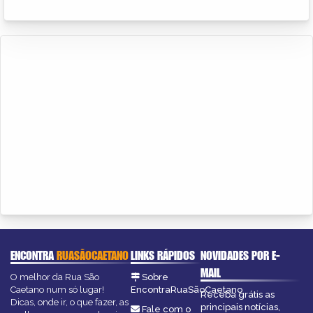
ENCONTRA
RUASÃOCAETANO
LINKS RÁPIDOS
NOVIDADES POR E-
MAIL
O melhor da Rua São
Sobre
Caetano num só lugar!
EncontraRuaSãoCaetano
Receba grátis as
Dicas, onde ir, o que fazer, as
principais notícias,
Fale com o