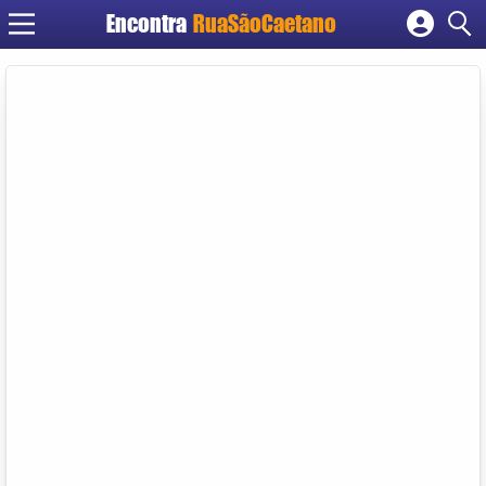
Encontra
RuaSãoCaetano
Cadastrar empresa
Fazer login
Criar conta