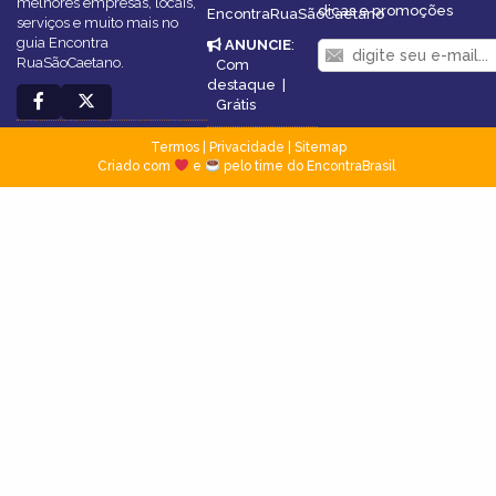
melhores empresas, locais,
dicas e promoções
EncontraRuaSãoCaetano
serviços e muito mais no
guia Encontra
ANUNCIE
:
RuaSãoCaetano.
Com
destaque
|
Grátis
Termos
|
Privacidade
|
Sitemap
Criado com
e
pelo time do EncontraBrasil