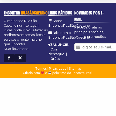
ENCONTRA
RUASÃOCAETANO
LINKS RÁPIDOS
NOVIDADES POR E-
MAIL
O melhor da Rua São
Sobre
Caetano num só lugar!
EncontraRuaSãoCaetano
Receba grátis as
Dicas, onde ir, o que fazer, as
principais notícias,
Fale com o
melhores empresas, locais,
dicas e promoções
EncontraRuaSãoCaetano
serviços e muito mais no
guia Encontra
ANUNCIE
:
RuaSãoCaetano.
Com
destaque
|
Grátis
Termos
|
Privacidade
|
Sitemap
Criado com
e
pelo time do EncontraBrasil