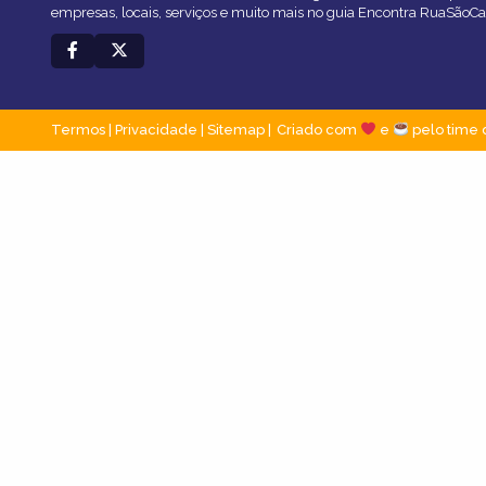
empresas, locais, serviços e muito mais no guia Encontra RuaSãoCa
Termos
|
Privacidade
|
Sitemap
Criado com
e
pelo time 