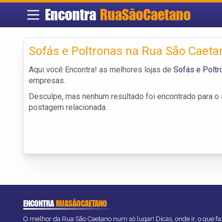
Encontra
RuaSãoCaetano
Sofás e Poltronas na Rua São Caeta
Aqui você Encontra! as melhores lojas de
Sofás e Poltr
empresas.
Desculpe, mas nenhum resultado foi encontrado para o a
postagem relacionada.
ENCONTRA
RUASÃOCAETANO
O melhor da Rua São Caetano num só lugar! Dicas, onde ir, o que fa