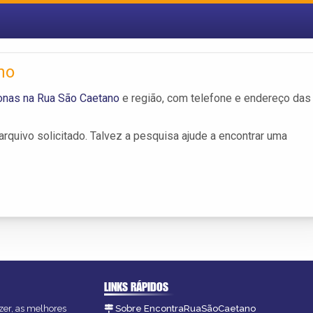
no
onas na Rua São Caetano
e região, com telefone e endereço das
rquivo solicitado. Talvez a pesquisa ajude a encontrar uma
LINKS RÁPIDOS
zer, as melhores
Sobre EncontraRuaSãoCaetano