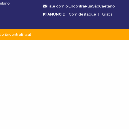
etano.
Fale com o EncontraRuaSãoCaetano
ANUNCIE
:
Com destaque
|
Grátis
do EncontraBrasil