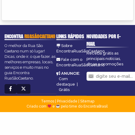
ENCONTRA
RUASÃOCAETANO
LINKS RÁPIDOS
NOVIDADES POR E-
MAIL
O melhor da Rua São
Sobre
Caetano num só lugar!
EncontraRuaSãoCaetano
Receba grátis as
Dicas, onde ir, o que fazer, as
principais notícias,
Fale com o
melhores empresas, locais,
dicas e promoções
EncontraRuaSãoCaetano
serviços e muito mais no
guia Encontra
ANUNCIE
:
RuaSãoCaetano.
Com
destaque
|
Grátis
Termos
|
Privacidade
|
Sitemap
Criado com
e
pelo time do EncontraBrasil