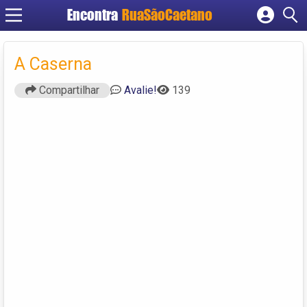
Encontra
RuaSãoCaetano
Cadastrar empresa
Fazer login
A Caserna
Criar conta
Compartilhar
Avalie!
139