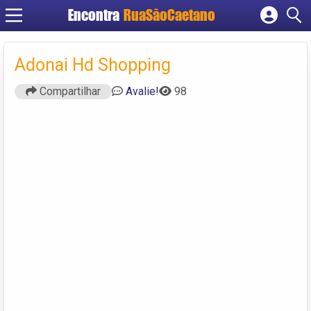
Encontra
RuaSãoCaetano
Cadastrar empresa
Fazer login
Adonai Hd Shopping
Criar conta
Compartilhar
Avalie!
98