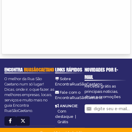
ENCONTRA
RUASÃOCAETANO
LINKS RÁPIDOS
NOVIDADES POR E-
MAIL
O melhor da Rua São
Sobre
Caetano num só lugar!
EncontraRuaSãoCaetano
Receba grátis as
Dicas, onde ir, o que fazer, as
principais notícias,
Fale com o
melhores empresas, locais,
dicas e promoções
EncontraRuaSãoCaetano
serviços e muito mais no
guia Encontra
ANUNCIE
:
RuaSãoCaetano.
Com
destaque
|
Grátis