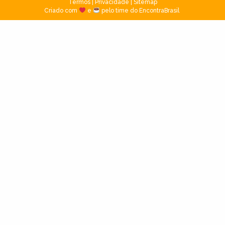
Termos
|
Privacidade
|
Sitemap
Criado com
e
pelo time do EncontraBrasil