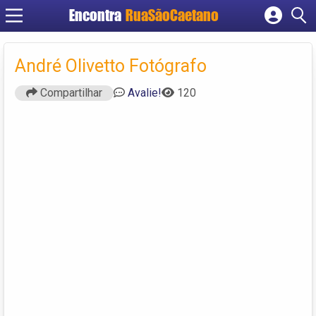
Encontra
RuaSãoCaetano
Cadastrar empresa
Fazer login
André Olivetto Fotógrafo
Criar conta
Compartilhar
Avalie!
120