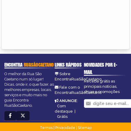
ENCONTRA
RUASÃOCAETANO
LINKS RÁPIDOS
NOVIDADES POR E-
MAIL
O melhor da Rua São
Sobre
Caetano num só lugar!
EncontraRuaSãoCaetano
Receba grátis as
Dicas, onde ir, o que fazer, as
principais notícias,
Fale com o
melhores empresas, locais,
dicas e promoções
EncontraRuaSãoCaetano
serviços e muito mais no
guia Encontra
ANUNCIE
:
RuaSãoCaetano.
Com
destaque
|
Grátis
Termos
|
Privacidade
|
Sitemap