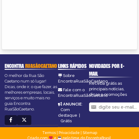
ENCONTRA
RUASÃOCAETANO
LINKS RÁPIDOS
NOVIDADES POR E-
MAIL
O melhor da Rua São
Sobre
Caetano num só lugar!
EncontraRuaSãoCaetano
Receba grátis as
Dicas, onde ir, o que fazer, as
principais notícias,
Fale com o
melhores empresas, locais,
dicas e promoções
EncontraRuaSãoCaetano
serviços e muito mais no
guia Encontra
ANUNCIE
:
RuaSãoCaetano.
Com
destaque
|
Grátis
Termos
|
Privacidade
|
Sitemap
Criado com
e
pelo time do EncontraBrasil