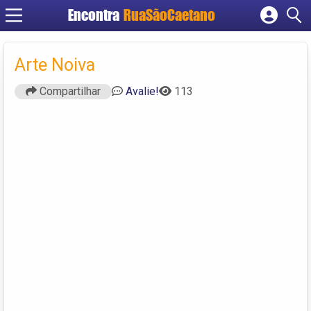
Encontra
RuaSãoCaetano
Cadastrar empresa
Fazer login
Arte Noiva
Criar conta
Compartilhar
Avalie!
113