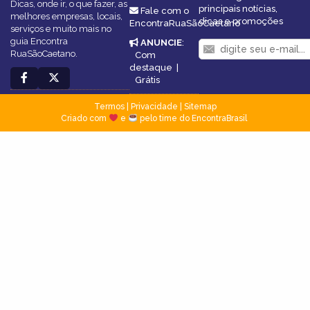
Dicas, onde ir, o que fazer, as
principais notícias,
Fale com o
melhores empresas, locais,
dicas e promoções
EncontraRuaSãoCaetano
serviços e muito mais no
guia Encontra
ANUNCIE
:
RuaSãoCaetano.
Com
destaque
|
Grátis
Termos
|
Privacidade
|
Sitemap
Criado com
e
pelo time do EncontraBrasil