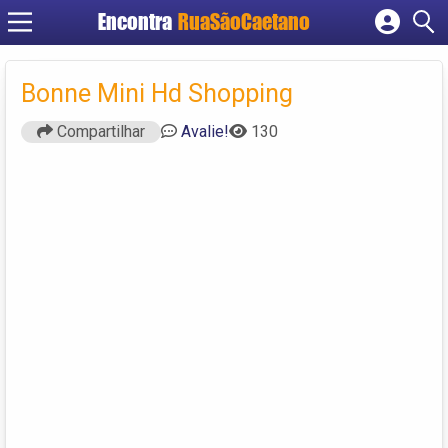
Encontra
RuaSãoCaetano
Cadastrar empresa
Fazer login
Bonne Mini Hd Shopping
Criar conta
Compartilhar
Avalie!
130