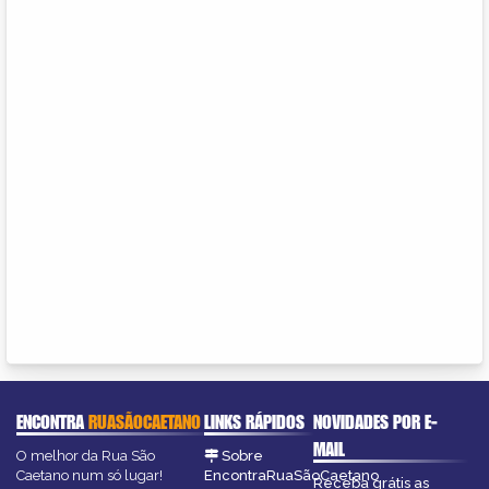
ENCONTRA
RUASÃOCAETANO
LINKS RÁPIDOS
NOVIDADES POR E-
MAIL
O melhor da Rua São
Sobre
Caetano num só lugar!
EncontraRuaSãoCaetano
Receba grátis as