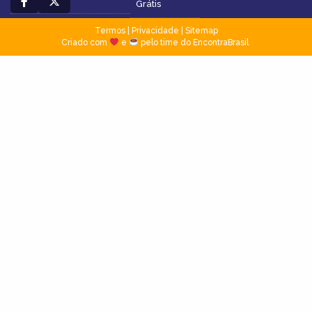
Grátis
Termos
|
Privacidade
|
Sitemap
Criado com
e
pelo time do EncontraBrasil