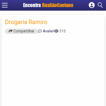
Encontra
RuaSãoCaetano
Cadastrar empresa
Fazer login
Drogaria Ramiro
Criar conta
Compartilhar
Avalie!
315