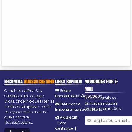
ENCONTRA
RUASÃOCAETANO
LINKS RÁPIDOS
NOVIDADES POR E-
MAIL
O melhor da Rua São
Sobre
Caetano num só lugar!
EncontraRuaSãoCaetano
Receba grátis as
Dicas, onde ir, o que fazer, as
principais notícias,
Fale com o
melhores empresas, locais,
dicas e promoções
EncontraRuaSãoCaetano
serviços e muito mais no
guia Encontra
ANUNCIE
:
RuaSãoCaetano.
Com
destaque
|