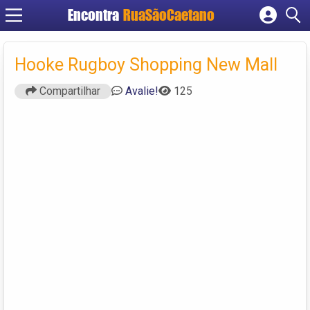
Encontra
RuaSãoCaetano
Cadastrar empresa
Fazer login
Hooke Rugboy Shopping New Mall
Criar conta
Compartilhar
Avalie!
125