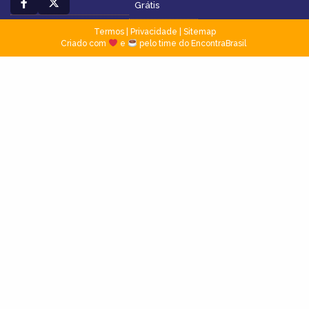
Grátis
Termos
|
Privacidade
|
Sitemap
Criado com
e
pelo time do EncontraBrasil