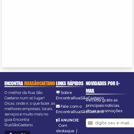
ENCONTRA
RUASÃOCAETANO
LINKS RÁPIDOS
NOVIDADES POR E-
MAIL
O melhor da Rua São
Sobre
Caetano num só lugar!
EncontraRuaSãoCaetano
Receba grátis as
Dicas, onde ir, o que fazer, as
principais notícias,
Fale com o
melhores empresas, locais,
dicas e promoções
EncontraRuaSãoCaetano
serviços e muito mais no
guia Encontra
ANUNCIE
:
RuaSãoCaetano.
Com
destaque
|