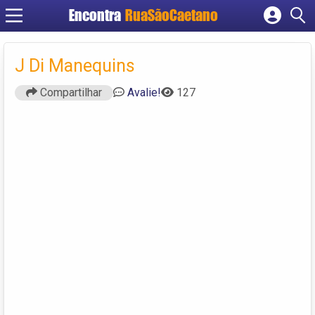
Encontra
RuaSãoCaetano
Cadastrar empresa
Fazer login
J Di Manequins
Criar conta
Compartilhar
Avalie!
127