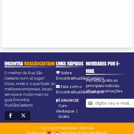
ENCONTRA
RUASÃOCAETANO
LINKS RÁPIDOS
NOVIDADES POR E-
MAIL
O melhor da Rua São
Sobre
Caetano num só lugar!
EncontraRuaSãoCaetano
Receba grátis as
Dicas, onde ir, o que fazer, as
principais notícias,
Fale com o
melhores empresas, locais,
dicas e promoções
EncontraRuaSãoCaetano
serviços e muito mais no
guia Encontra
ANUNCIE
:
RuaSãoCaetano.
Com
destaque
|
Grátis
Termos
|
Privacidade
|
Sitemap
Criado com
e
pelo time do EncontraBrasil