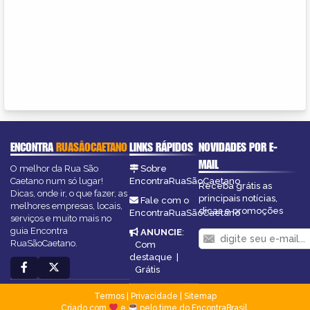
ENCONTRA
RUASÃOCAETANO
LINKS RÁPIDOS
NOVIDADES POR E-
MAIL
O melhor da Rua São
Sobre
Caetano num só lugar!
EncontraRuaSãoCaetano
Receba grátis as
Dicas, onde ir, o que fazer, as
principais notícias,
Fale com o
melhores empresas, locais,
dicas e promoções
EncontraRuaSãoCaetano
serviços e muito mais no
guia Encontra
ANUNCIE
:
RuaSãoCaetano.
Com
destaque
|
Grátis
Termos
|
Privacidade
|
Sitemap
Criado com
e
pelo time do EncontraBrasil