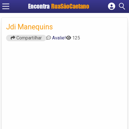
Encontra
RuaSãoCaetano
Cadastrar empresa
Fazer login
Jdi Manequins
Criar conta
Compartilhar
Avalie!
125