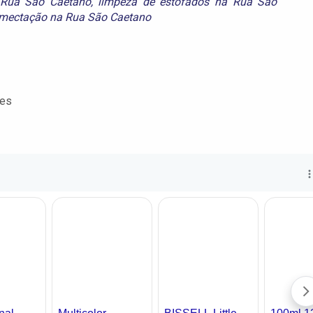
a Rua São Caetano
,
limpeza de estofados na Rua São
mectação na Rua São Caetano
tes