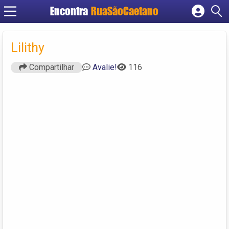
Encontra
RuaSãoCaetano
Cadastrar empresa
Fazer login
Lilithy
Criar conta
Compartilhar
Avalie!
116