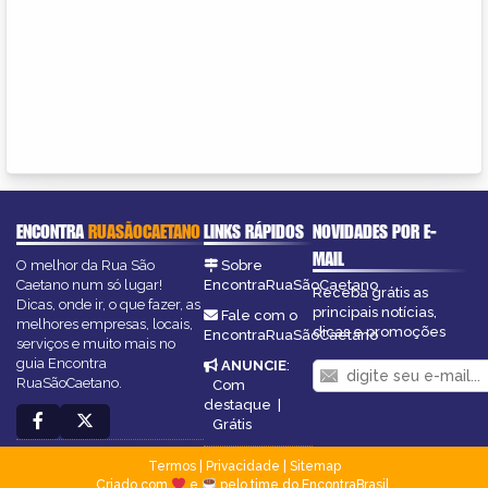
ENCONTRA
RUASÃOCAETANO
LINKS RÁPIDOS
NOVIDADES POR E-
MAIL
O melhor da Rua São
Sobre
Caetano num só lugar!
EncontraRuaSãoCaetano
Receba grátis as
Dicas, onde ir, o que fazer, as
principais notícias,
Fale com o
melhores empresas, locais,
dicas e promoções
EncontraRuaSãoCaetano
serviços e muito mais no
guia Encontra
ANUNCIE
:
RuaSãoCaetano.
Com
destaque
|
Grátis
Termos
|
Privacidade
|
Sitemap
Criado com
e
pelo time do EncontraBrasil