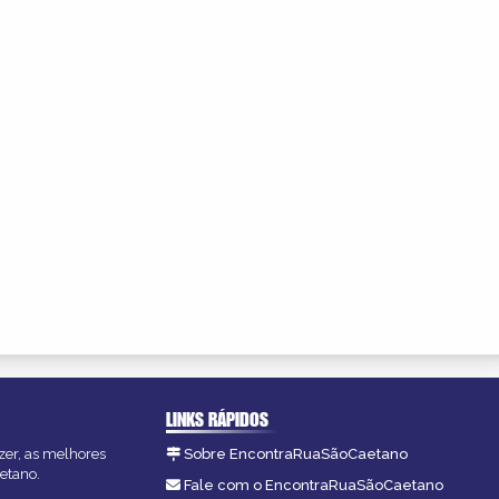
LINKS RÁPIDOS
zer, as melhores
Sobre EncontraRuaSãoCaetano
etano.
Fale com o EncontraRuaSãoCaetano