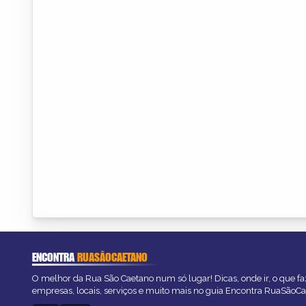
ENCONTRA
RUASÃOCAETANO
O melhor da Rua São Caetano num só lugar! Dicas, onde ir, o que fa
empresas, locais, serviços e muito mais no guia Encontra RuaSãoCa