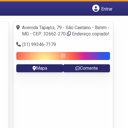
Entrar
Cadastrar empresa
Fazer login
Avenida Tapajós, 79 - São Caetano - Betim -
Criar conta
MG - CEP: 32662-270
Endereço copiado!
(31) 99346-7179
Mapa
Comente