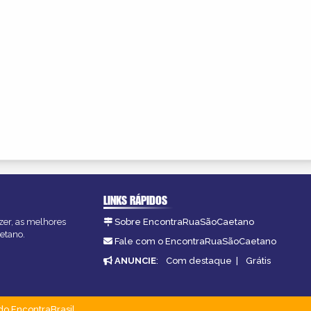
LINKS RÁPIDOS
zer, as melhores
Sobre EncontraRuaSãoCaetano
etano.
Fale com o EncontraRuaSãoCaetano
ANUNCIE
:
Com destaque
|
Grátis
do EncontraBrasil