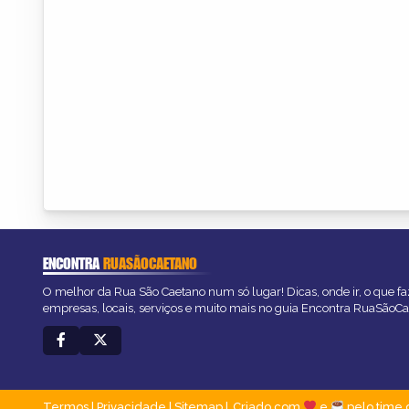
ENCONTRA
RUASÃOCAETANO
O melhor da Rua São Caetano num só lugar! Dicas, onde ir, o que fa
empresas, locais, serviços e muito mais no guia Encontra RuaSãoCa
Termos
|
Privacidade
|
Sitemap
Criado com
e
pelo time 